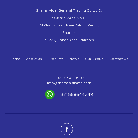
Shams Aldin General Trading Co L.L.C,
Industrial Area No :3,
Al Khan Street, Near Adnoc Pump,
Sharjah
70272, United Arab Emirates
Home
About Us
Products
News
Our Group
Contact Us
+971 6 543 9997
info@shamsaldinme.com
+971568644248